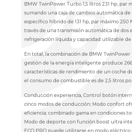
BMW TwinPower Turbo 1,5 litros 231 hp, par m
sumando una caja de cambios automática de se
específico híbrido de 131 hp, par máximo 250 
través de una transmisión automática de dos eta
refrigeración líquida y capacidad utilizable d
En total, la combinación de BMW TwinPower
gestión de la energía inteligente produce 266
características de rendimiento de un coche de
el consumo de combustible es de 2,5 litros 
Conducción experiencia, Control botón interr
cinco modos de conducción; Modo confort ofre
eficiencia; combinado gama en condiciones todo
Modo de deporte con función boost ultra int
ECO PRO puede utilizarse en modo eléctrico 