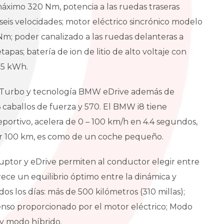
áximo 320 Nm, potencia a las ruedas traseras
is velocidades; motor eléctrico sincrónico modelo
Nm; poder canalizado a las ruedas delanteras a
pas; batería de ion de litio de alto voltaje con
e 5 kWh.
 Turbo y tecnología BMW eDrive además de
 caballos de fuerza y 570. El BMW i8 tiene
portivo, acelera de 0 – 100 km/h en 4.4 segundos,
por 100 km, es como de un coche pequeño.
uptor y eDrive permiten al conductor elegir entre
ce un equilibrio óptimo entre la dinámica y
s los días: más de 500 kilómetros (310 millas);
enso proporcionado por el motor eléctrico; Modo
y modo híbrido.